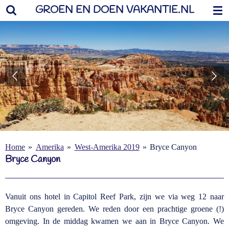
GROEN EN DOEN VAKANTIE.NL
Ga
direct
naar
de
hoofdinhoud
Home
»
Amerika
»
West-Amerika 2019
»
Bryce Canyon
Bryce Canyon
Vanuit ons hotel in Capitol Reef Park, zijn we via weg 12 naar
Bryce Canyon gereden. We reden door een prachtige groene (!)
omgeving. In de middag kwamen we aan in Bryce Canyon. We