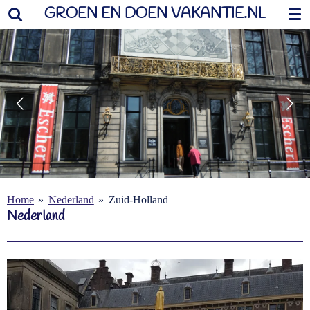
GROEN EN DOEN VAKANTIE.NL
Ga
direct
naar
de
hoofdinhoud
Home
»
Nederland
»
Zuid-Holland
Nederland