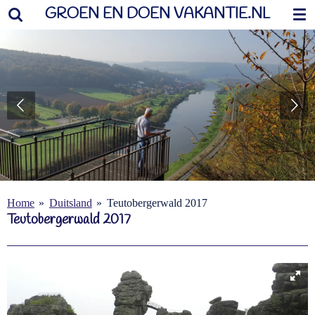
GROEN EN DOEN VAKANTIE.NL
Ga
direct
naar
de
hoofdinhoud
Home
»
Duitsland
»
Teutobergerwald 2017
Teutobergerwald 2017