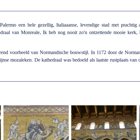
alermo een hele gezellig, Italiaaanse, levendige stad met prachtig a
draal van Monreale, Ik heb nog nooit zo'n ontzettende mooie kerk, 
terend voorbeeld van Normandische bouwstijl. In 1172 door de Norman
tijnse mozaïeken. De kathedraal was bedoeld als laatste rustplaats van