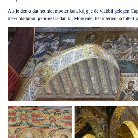
Als je denkt dat het niet mooier kan, krijg je de vlakbij gelegen C
meer bladgoud gebruikt is dan bij Monreale, het interieur schittert 