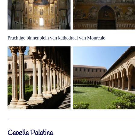
Prachtige binnenplein van kathedraal van Monreale
Capella Palatina