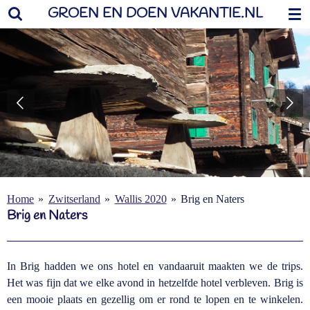
GROEN EN DOEN VAKANTIE.NL
Ga
direct
naar
de
hoofdinhoud
Home
»
Zwitserland
»
Wallis 2020
»
Brig en Naters
Brig en Naters
In Brig hadden we ons hotel en vandaaruit maakten we de trips.
Het was fijn dat we elke avond in hetzelfde hotel verbleven. Brig is
een mooie plaats en gezellig om er rond te lopen en te winkelen.