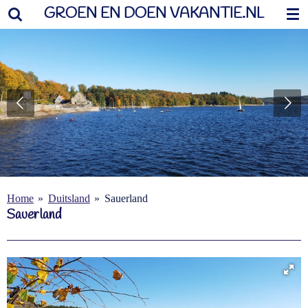
GROEN EN DOEN VAKANTIE.NL
Ga
direct
naar
de
hoofdinhoud
Home
»
Duitsland
»
Sauerland
Sauerland